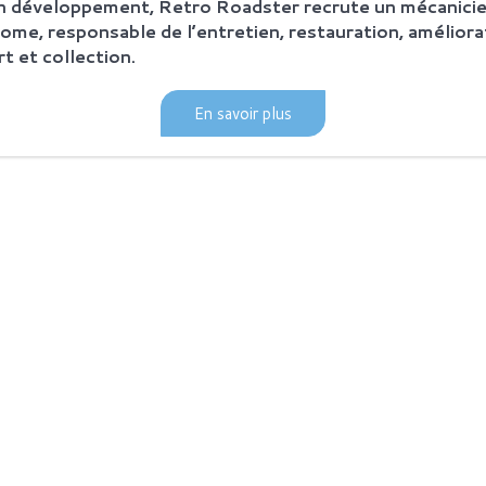
on développement, Retro Roadster recrute un mécanicie
ome, responsable de l’entretien, restauration, améliora
t et collection.
© Retro Roadster 2026
|
Mentions légales
|
Conception Regliss.com
En savoir plus