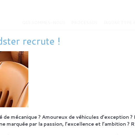
QUI SOMMES-NOUS
PROCESSUS
JAGUAR TYPE 
ster recrute !
MMES-NOUS
JAGUAR TYPE E
Histoire de la Jaguar Type E
bition
Jaguar Type E
Sur-mesure
eurs
MODÈLES EN VENTE
SUS
ie et principes
 de mécanique ? Amoureux de véhicules d’exception ? E
ration Retro Roadster
e marquée par la passion, l’excellence et l’ambition ? 
après-vente