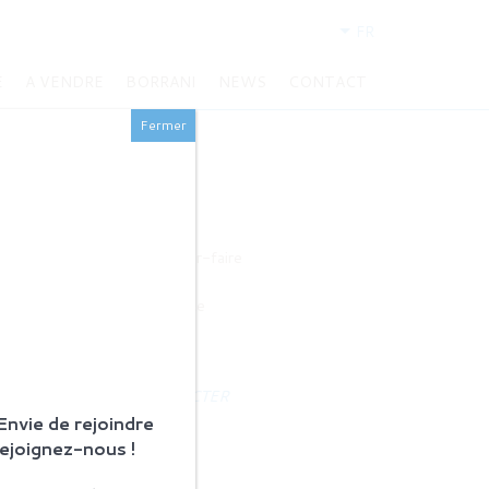
FR
E
A VENDRE
BORRANI
NEWS
CONTACT
Fermer
BORRANI
Histoire et savoir-faire
Restauration
Produits en vente
ACTUALITÉS
NOUS CONTACTER
nvie de rejoindre
Rejoignez-nous !