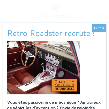
FR
Fermer
Retro Roadster recrute !
QUI SOMMES-NOUS
L'histoire
Notre ambition
L'atelier
Investisseurs
PROCESSUS
Philosophie et principes
La restauration Retro Roadster
Service après-vente
Vous êtes passionné de mécanique ? Amoureux
de véhicules d’exception ? Envie de rejoindre