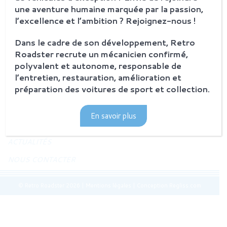
JAGUAR TYPE E
une aventure humaine marquée par la passion,
Histoire de la Jaguar Type E
l’excellence et l’ambition ? Rejoignez-nous !
Jaguar Type E
Sur-mesure
Dans le cadre de son développement, Retro
Roadster recrute un mécanicien confirmé,
MODÈLES EN VENTE
polyvalent et autonome, responsable de
l’entretien, restauration, amélioration et
BORRANI
préparation des voitures de sport et collection.
Histoire et savoir-faire
Restauration
En savoir plus
Produits en vente
ACTUALITÉS
NOUS CONTACTER
© Retro Roadster 2026
|
Mentions légales
|
Conception Regliss.com