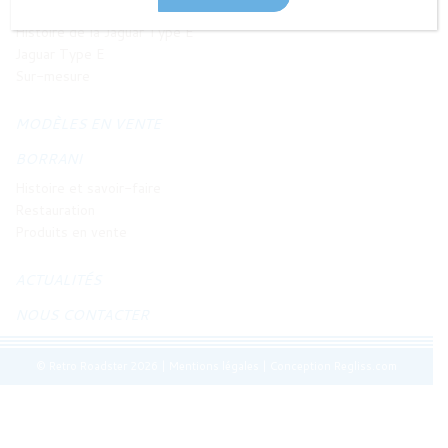
JAGUAR TYPE E
Histoire de la Jaguar Type E
Jaguar Type E
Sur-mesure
MODÈLES EN VENTE
BORRANI
Histoire et savoir-faire
Restauration
Produits en vente
ACTUALITÉS
NOUS CONTACTER
© Retro Roadster 2026
|
Mentions légales
|
Conception Regliss.com