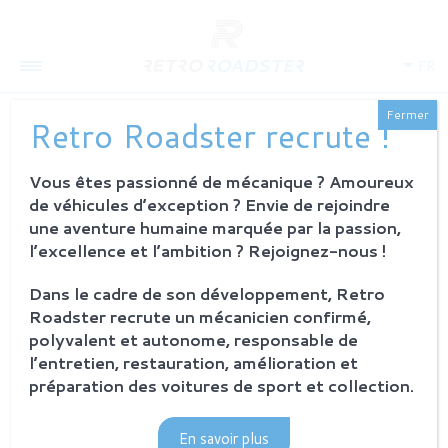
FR
Fermer
Retro Roadster recrute !
Vous êtes passionné de mécanique ? Amoureux
QUI SOMMES-NOUS
de véhicules d’exception ? Envie de rejoindre
L'histoire
une aventure humaine marquée par la passion,
Notre ambition
l’excellence et l’ambition ? Rejoignez-nous !
L'atelier
Investisseurs
Dans le cadre de son développement, Retro
Roadster recrute un mécanicien confirmé,
PROCESSUS
polyvalent et autonome, responsable de
Philosophie et principes
l’entretien, restauration, amélioration et
La restauration Retro Roadster
préparation des voitures de sport et collection.
Service après-vente
En savoir plus