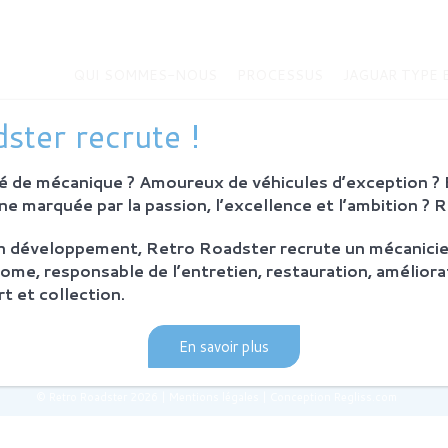
QUI SOMMES-NOUS
PROCESSUS
JAGUAR TYPE 
MMES-NOUS
JAGUAR TYPE E
ster recrute !
Histoire de la Jaguar Type E
bition
Jaguar Type E
 de mécanique ? Amoureux de véhicules d’exception ? E
Sur-mesure
eurs
e marquée par la passion, l’excellence et l’ambition ? 
MODÈLES EN VENTE
on développement, Retro Roadster recrute un mécanicie
SUS
ome, responsable de l’entretien, restauration, améliora
ie et principes
t et collection.
ration Retro Roadster
après-vente
En savoir plus
© Retro Roadster 2026
|
Mentions légales
|
Conception Regliss.com