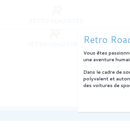
QUI SO
Retro Road
L'histoire
Notre am
Vous êtes passionné
L'atelier
Investiss
une aventure humain
Dans le cadre de s
PROCES
polyvalent et auton
Philosoph
des voitures de spor
La restau
Service 