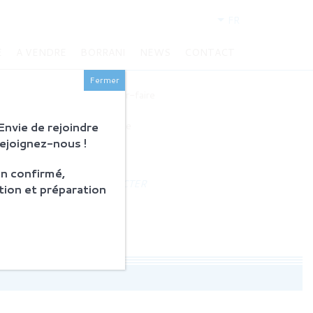
FR
E
A VENDRE
BORRANI
NEWS
CONTACT
BORRANI
Fermer
Histoire et savoir-faire
Restauration
nvie de rejoindre
Produits en vente
Rejoignez-nous !
ACTUALITÉS
n confirmé,
NOUS CONTACTER
tion et préparation