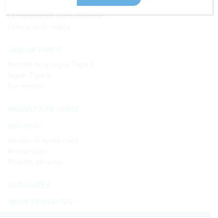
Philosophie et principes
La restauration Retro Roadster
Service après-vente
JAGUAR TYPE E
Histoire de la Jaguar Type E
Jaguar Type E
Sur-mesure
MODÈLES EN VENTE
BORRANI
Histoire et savoir-faire
Restauration
Produits en vente
ACTUALITÉS
NOUS CONTACTER