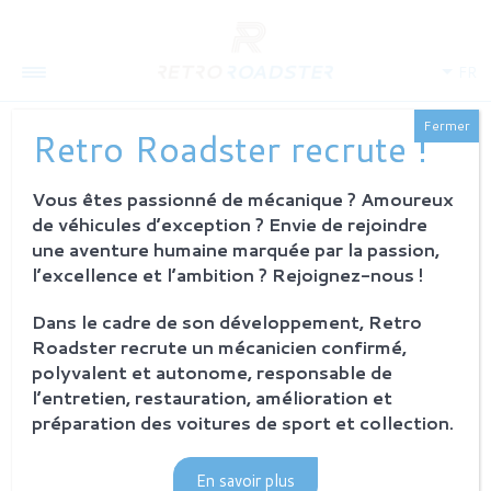
FR
Fermer
Retro Roadster recrute !
Vous êtes passionné de mécanique ? Amoureux
de véhicules d’exception ? Envie de rejoindre
une aventure humaine marquée par la passion,
l’excellence et l’ambition ? Rejoignez-nous !
QUI SOMMES-NOUS
Dans le cadre de son développement, Retro
Roadster recrute un mécanicien confirmé,
L'histoire
Notre ambition
polyvalent et autonome, responsable de
L'atelier
l’entretien, restauration, amélioration et
Investisseurs
préparation des voitures de sport et collection.
PROCESSUS
En savoir plus