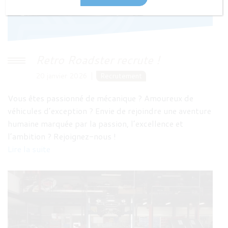
Retro Roadster recrute !
20 janvier 2026
Recrutement
Vous êtes passionné de mécanique ? Amoureux de
véhicules d’exception ? Envie de rejoindre une aventure
humaine marquée par la passion, l’excellence et
l’ambition ? Rejoignez-nous !
Lire la suite