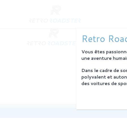
QUI SO
Retro Road
L'histoire
Notre am
Vous êtes passionné
L'atelier
Investiss
une aventure humain
Dans le cadre de s
PROCES
polyvalent et auton
Philosoph
des voitures de spor
La restau
Service 