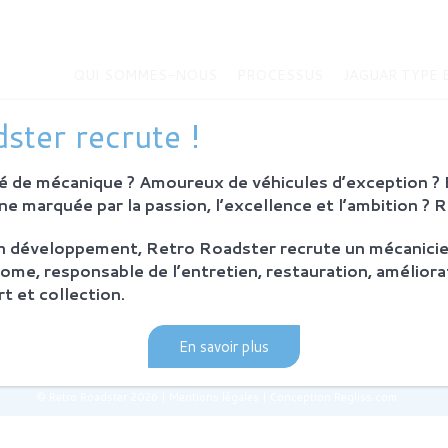
QUI SOMMES-NOUS
PROCESSUS
JAGUAR TYPE 
MMES-NOUS
JAGUAR TYPE E
ster recrute !
Histoire de la Jaguar Type E
bition
Jaguar Type E
 de mécanique ? Amoureux de véhicules d’exception ? E
Sur-mesure
eurs
e marquée par la passion, l’excellence et l’ambition ? 
MODÈLES EN VENTE
on développement, Retro Roadster recrute un mécanicie
SUS
ome, responsable de l’entretien, restauration, améliora
ie et principes
t et collection.
ration Retro Roadster
après-vente
En savoir plus
© Retro Roadster 2026
|
Mentions légales
|
Conception Regliss.com