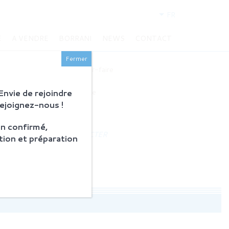
FR
E
A VENDRE
BORRANI
NEWS
CONTACT
BORRANI
Fermer
Histoire et savoir-faire
Restauration
nvie de rejoindre
Produits en vente
Rejoignez-nous !
ACTUALITÉS
n confirmé,
NOUS CONTACTER
tion et préparation