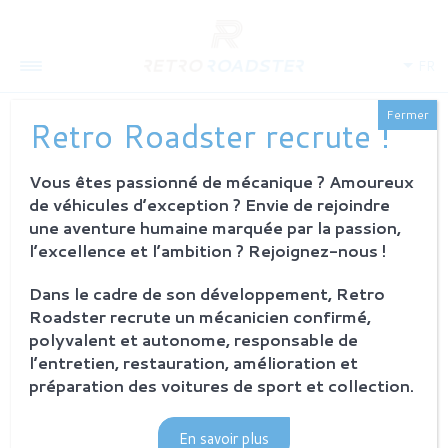
FR
Fermer
Retro Roadster recrute !
Vous êtes passionné de mécanique ? Amoureux
QUI SOMMES-NOUS
de véhicules d’exception ? Envie de rejoindre
L'histoire
une aventure humaine marquée par la passion,
Notre ambition
l’excellence et l’ambition ? Rejoignez-nous !
L'atelier
Investisseurs
Dans le cadre de son développement, Retro
Roadster recrute un mécanicien confirmé,
PROCESSUS
polyvalent et autonome, responsable de
Philosophie et principes
l’entretien, restauration, amélioration et
La restauration Retro Roadster
préparation des voitures de sport et collection.
Service après-vente
En savoir plus