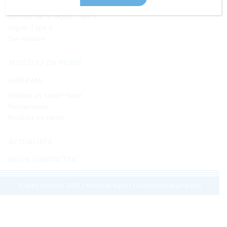
JAGUAR TYPE E
Histoire de la Jaguar Type E
Jaguar Type E
Sur-mesure
MODÈLES EN VENTE
BORRANI
Histoire et savoir-faire
Restauration
Produits en vente
ACTUALITÉS
NOUS CONTACTER
© Retro Roadster 2026
|
Mentions légales
|
Conception Regliss.com