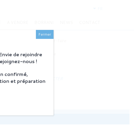
FR
E
A VENDRE
BORRANI
NEWS
CONTACT
BORRANI
Fermer
Histoire et savoir-faire
Restauration
nvie de rejoindre
Produits en vente
Rejoignez-nous !
ACTUALITÉS
n confirmé,
NOUS CONTACTER
tion et préparation