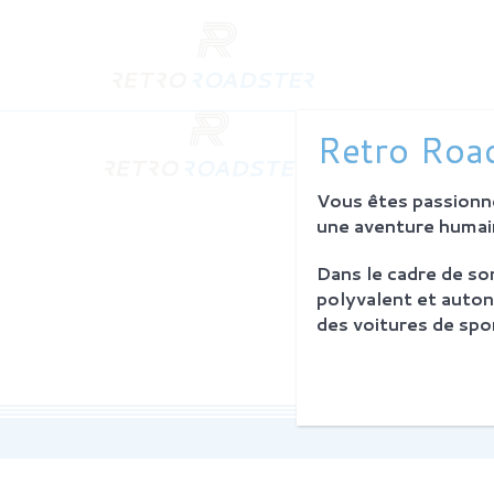
QUI SO
Retro Road
L'histoire
Notre am
Vous êtes passionné
L'atelier
Investiss
une aventure humain
Dans le cadre de s
PROCES
polyvalent et auton
Philosoph
des voitures de spor
La restau
Service 