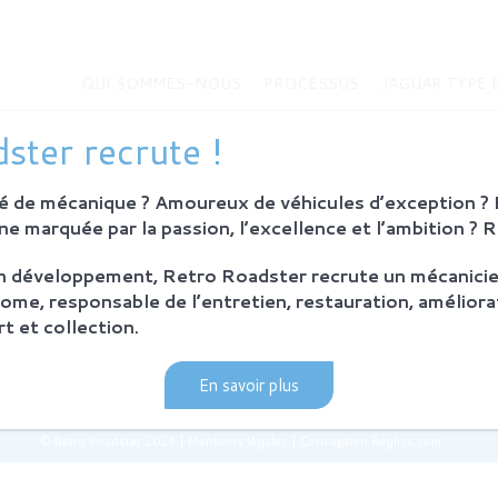
QUI SOMMES-NOUS
PROCESSUS
JAGUAR TYPE 
MMES-NOUS
JAGUAR TYPE E
ster recrute !
Histoire de la Jaguar Type E
bition
Jaguar Type E
 de mécanique ? Amoureux de véhicules d’exception ? E
Sur-mesure
eurs
e marquée par la passion, l’excellence et l’ambition ? 
MODÈLES EN VENTE
on développement, Retro Roadster recrute un mécanicie
SUS
ome, responsable de l’entretien, restauration, améliora
ie et principes
t et collection.
ration Retro Roadster
après-vente
En savoir plus
© Retro Roadster 2026
|
Mentions légales
|
Conception Regliss.com