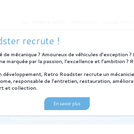
QUI SOMMES-NOUS
PROCESSUS
JAGUAR TYPE 
MMES-NOUS
JAGUAR TYPE E
ster recrute !
Histoire de la Jaguar Type E
bition
Jaguar Type E
 de mécanique ? Amoureux de véhicules d’exception ? E
Sur-mesure
eurs
e marquée par la passion, l’excellence et l’ambition ? 
MODÈLES EN VENTE
on développement, Retro Roadster recrute un mécanicie
SUS
ome, responsable de l’entretien, restauration, améliora
ie et principes
t et collection.
ration Retro Roadster
après-vente
En savoir plus
© Retro Roadster 2026
|
Mentions légales
|
Conception Regliss.com