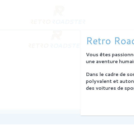
QUI SO
Retro Road
L'histoire
Notre am
Vous êtes passionné
L'atelier
Investiss
une aventure humain
Dans le cadre de s
PROCES
polyvalent et auton
Philosoph
des voitures de spor
La restau
Service 