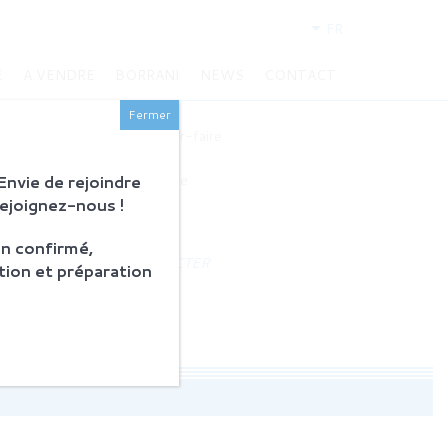
FR
E
A VENDRE
BORRANI
NEWS
CONTACT
BORRANI
Fermer
Histoire et savoir-faire
Restauration
nvie de rejoindre
Produits en vente
Rejoignez-nous !
ACTUALITÉS
n confirmé,
NOUS CONTACTER
tion et préparation