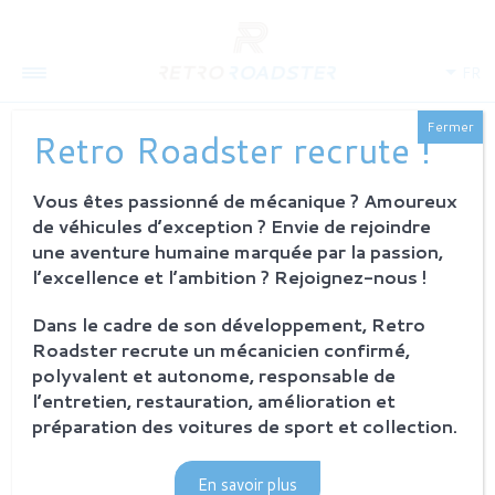
FR
Fermer
Retro Roadster recrute !
Vous êtes passionné de mécanique ? Amoureux
QUI SOMMES-NOUS
de véhicules d’exception ? Envie de rejoindre
L'histoire
une aventure humaine marquée par la passion,
Notre ambition
l’excellence et l’ambition ? Rejoignez-nous !
L'atelier
Investisseurs
Dans le cadre de son développement, Retro
Roadster recrute un mécanicien confirmé,
PROCESSUS
polyvalent et autonome, responsable de
Philosophie et principes
l’entretien, restauration, amélioration et
La restauration Retro Roadster
préparation des voitures de sport et collection.
Service après-vente
En savoir plus