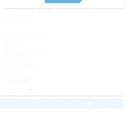
JAGUAR TYPE E
Histoire de la Jaguar Type E
Jaguar Type E
Sur-mesure
MODÈLES EN VENTE
BORRANI
Histoire et savoir-faire
Restauration
Produits en vente
ACTUALITÉS
NOUS CONTACTER
© Retro Roadster 2026
|
Mentions légales
|
Conception Regliss.com