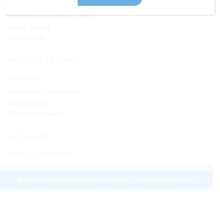
JAGUAR TYPE E
Histoire de la Jaguar Type E
Jaguar Type E
Sur-mesure
MODÈLES EN VENTE
BORRANI
Histoire et savoir-faire
Restauration
Produits en vente
ACTUALITÉS
NOUS CONTACTER
© Retro Roadster 2026
|
Mentions légales
|
Conception Regliss.com