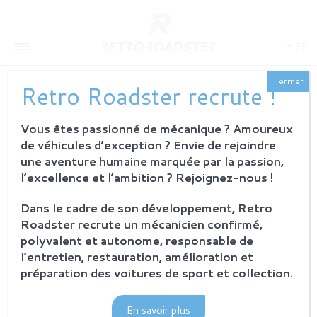
FR
Fermer
Retro Roadster recrute !
Vous êtes passionné de mécanique ? Amoureux
QUI SOMMES-NOUS
de véhicules d’exception ? Envie de rejoindre
L'histoire
une aventure humaine marquée par la passion,
Notre ambition
l’excellence et l’ambition ? Rejoignez-nous !
L'atelier
Investisseurs
Dans le cadre de son développement, Retro
Roadster recrute un mécanicien confirmé,
PROCESSUS
polyvalent et autonome, responsable de
Philosophie et principes
l’entretien, restauration, amélioration et
La restauration Retro Roadster
préparation des voitures de sport et collection.
Service après-vente
En savoir plus