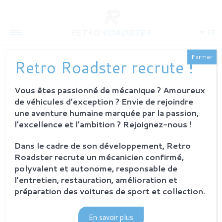
FR
Fermer
Retro Roadster recrute !
Vous êtes passionné de mécanique ? Amoureux
QUI SOMMES-NOUS
de véhicules d’exception ? Envie de rejoindre
L'histoire
une aventure humaine marquée par la passion,
Notre ambition
l’excellence et l’ambition ? Rejoignez-nous !
L'atelier
Investisseurs
Dans le cadre de son développement, Retro
Roadster recrute un mécanicien confirmé,
PROCESSUS
polyvalent et autonome, responsable de
Philosophie et principes
l’entretien, restauration, amélioration et
La restauration Retro Roadster
préparation des voitures de sport et collection.
Service après-vente
En savoir plus