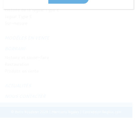
JAGUAR TYPE E
Histoire de la Jaguar Type E
Jaguar Type E
Sur-mesure
MODÈLES EN VENTE
BORRANI
Histoire et savoir-faire
Restauration
Produits en vente
ACTUALITÉS
NOUS CONTACTER
© Retro Roadster 2026
|
Mentions légales
|
Conception Regliss.com