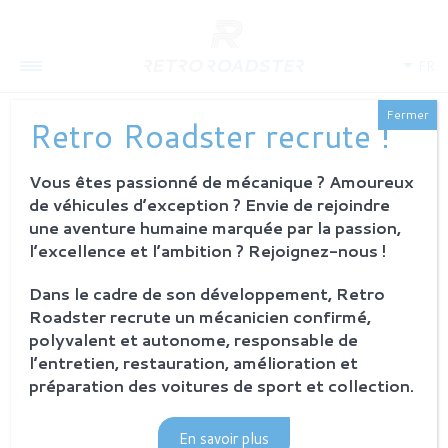
FR
Fermer
Retro Roadster recrute !
Vous êtes passionné de mécanique ? Amoureux
QUI SOMMES-NOUS
de véhicules d’exception ? Envie de rejoindre
L'histoire
une aventure humaine marquée par la passion,
Notre ambition
l’excellence et l’ambition ? Rejoignez-nous !
L'atelier
Investisseurs
Dans le cadre de son développement, Retro
Roadster recrute un mécanicien confirmé,
PROCESSUS
polyvalent et autonome, responsable de
Philosophie et principes
l’entretien, restauration, amélioration et
La restauration Retro Roadster
préparation des voitures de sport et collection.
Service après-vente
En savoir plus