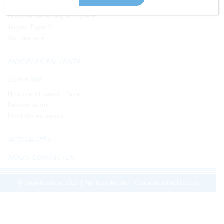
JAGUAR TYPE E
Histoire de la Jaguar Type E
Jaguar Type E
Sur-mesure
MODÈLES EN VENTE
BORRANI
Histoire et savoir-faire
Restauration
Produits en vente
ACTUALITÉS
NOUS CONTACTER
© Retro Roadster 2026
|
Mentions légales
|
Conception Regliss.com