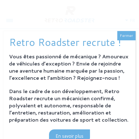
FR
Fermer
Retro Roadster recrute !
Vous êtes passionné de mécanique ? Amoureux
QUI SOMMES-NOUS
de véhicules d’exception ? Envie de rejoindre
L'histoire
une aventure humaine marquée par la passion,
Notre ambition
l’excellence et l’ambition ? Rejoignez-nous !
L'atelier
Investisseurs
Dans le cadre de son développement, Retro
Roadster recrute un mécanicien confirmé,
PROCESSUS
polyvalent et autonome, responsable de
Philosophie et principes
l’entretien, restauration, amélioration et
La restauration Retro Roadster
préparation des voitures de sport et collection.
Service après-vente
En savoir plus