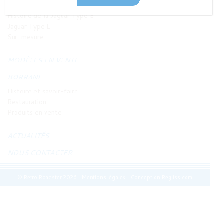
JAGUAR TYPE E
Histoire de la Jaguar Type E
Jaguar Type E
Sur-mesure
MODÈLES EN VENTE
BORRANI
Histoire et savoir-faire
Restauration
Produits en vente
ACTUALITÉS
NOUS CONTACTER
© Retro Roadster 2026
|
Mentions légales
|
Conception Regliss.com