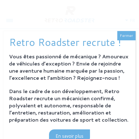
FR
Fermer
Retro Roadster recrute !
Vous êtes passionné de mécanique ? Amoureux
QUI SOMMES-NOUS
de véhicules d’exception ? Envie de rejoindre
L'histoire
une aventure humaine marquée par la passion,
Notre ambition
l’excellence et l’ambition ? Rejoignez-nous !
L'atelier
Investisseurs
Dans le cadre de son développement, Retro
Roadster recrute un mécanicien confirmé,
PROCESSUS
polyvalent et autonome, responsable de
Philosophie et principes
l’entretien, restauration, amélioration et
La restauration Retro Roadster
préparation des voitures de sport et collection.
Service après-vente
En savoir plus