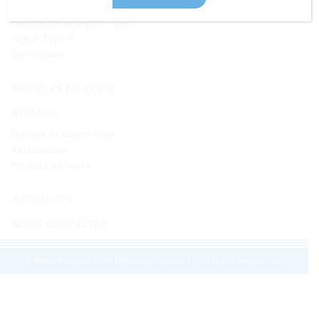
JAGUAR TYPE E
Histoire de la Jaguar Type E
Jaguar Type E
Sur-mesure
MODÈLES EN VENTE
BORRANI
Histoire et savoir-faire
Restauration
Produits en vente
ACTUALITÉS
NOUS CONTACTER
© Retro Roadster 2026
|
Mentions légales
|
Conception Regliss.com