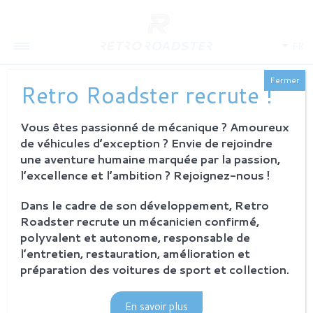
FR
Fermer
Retro Roadster recrute !
Vous êtes passionné de mécanique ? Amoureux
QUI SOMMES-NOUS
de véhicules d’exception ? Envie de rejoindre
L'histoire
une aventure humaine marquée par la passion,
Notre ambition
l’excellence et l’ambition ? Rejoignez-nous !
L'atelier
Investisseurs
Dans le cadre de son développement, Retro
Roadster recrute un mécanicien confirmé,
PROCESSUS
polyvalent et autonome, responsable de
Philosophie et principes
l’entretien, restauration, amélioration et
La restauration Retro Roadster
préparation des voitures de sport et collection.
Service après-vente
En savoir plus