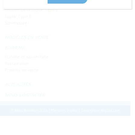
JAGUAR TYPE E
Histoire de la Jaguar Type E
Jaguar Type E
Sur-mesure
MODÈLES EN VENTE
BORRANI
Histoire et savoir-faire
Restauration
Produits en vente
ACTUALITÉS
NOUS CONTACTER
© Retro Roadster 2026
|
Mentions légales
|
Conception Regliss.com