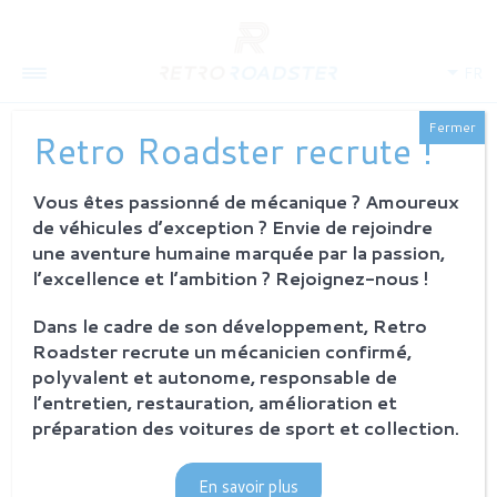
FR
Fermer
Retro Roadster recrute !
Vous êtes passionné de mécanique ? Amoureux
QUI SOMMES-NOUS
de véhicules d’exception ? Envie de rejoindre
L'histoire
une aventure humaine marquée par la passion,
Notre ambition
l’excellence et l’ambition ? Rejoignez-nous !
L'atelier
Investisseurs
Dans le cadre de son développement, Retro
Roadster recrute un mécanicien confirmé,
PROCESSUS
polyvalent et autonome, responsable de
Philosophie et principes
l’entretien, restauration, amélioration et
La restauration Retro Roadster
préparation des voitures de sport et collection.
Service après-vente
En savoir plus