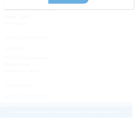
JAGUAR TYPE E
Histoire de la Jaguar Type E
Jaguar Type E
Sur-mesure
MODÈLES EN VENTE
BORRANI
Histoire et savoir-faire
Restauration
Produits en vente
ACTUALITÉS
NOUS CONTACTER
© Retro Roadster 2026
|
Mentions légales
|
Conception Regliss.com