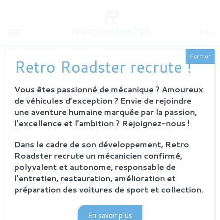
FR
Fermer
Retro Roadster recrute !
Vous êtes passionné de mécanique ? Amoureux
QUI SOMMES-NOUS
de véhicules d’exception ? Envie de rejoindre
L'histoire
une aventure humaine marquée par la passion,
Notre ambition
l’excellence et l’ambition ? Rejoignez-nous !
L'atelier
Investisseurs
Dans le cadre de son développement, Retro
Roadster recrute un mécanicien confirmé,
PROCESSUS
polyvalent et autonome, responsable de
Philosophie et principes
l’entretien, restauration, amélioration et
La restauration Retro Roadster
préparation des voitures de sport et collection.
Service après-vente
En savoir plus