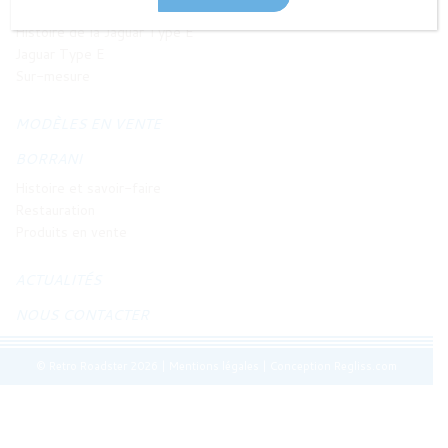
JAGUAR TYPE E
Histoire de la Jaguar Type E
Jaguar Type E
Sur-mesure
MODÈLES EN VENTE
BORRANI
Histoire et savoir-faire
Restauration
Produits en vente
ACTUALITÉS
NOUS CONTACTER
© Retro Roadster 2026
|
Mentions légales
|
Conception Regliss.com