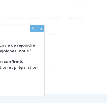
FR
E
A VENDRE
BORRANI
NEWS
CONTACT
BORRANI
Fermer
Histoire et savoir-faire
Restauration
nvie de rejoindre
Produits en vente
Rejoignez-nous !
ACTUALITÉS
n confirmé,
NOUS CONTACTER
tion et préparation