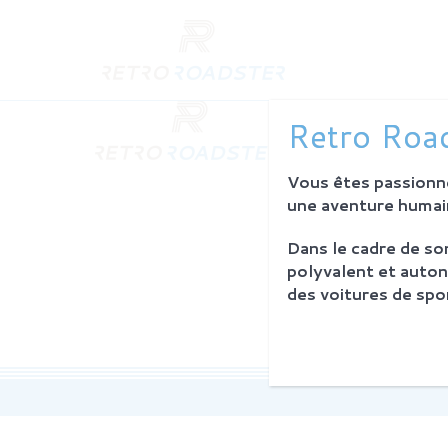
QUI SO
Retro Road
L'histoire
Notre am
Vous êtes passionné
L'atelier
Investiss
une aventure humain
Dans le cadre de s
PROCES
polyvalent et auton
Philosoph
des voitures de spor
La restau
Service 