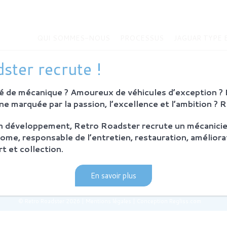
QUI SOMMES-NOUS
PROCESSUS
JAGUAR TYPE 
MMES-NOUS
JAGUAR TYPE E
ster recrute !
Histoire de la Jaguar Type E
bition
Jaguar Type E
 de mécanique ? Amoureux de véhicules d’exception ? E
Sur-mesure
eurs
e marquée par la passion, l’excellence et l’ambition ? 
MODÈLES EN VENTE
on développement, Retro Roadster recrute un mécanicie
SUS
ome, responsable de l’entretien, restauration, améliora
ie et principes
t et collection.
ration Retro Roadster
après-vente
En savoir plus
© Retro Roadster 2026
|
Mentions légales
|
Conception Regliss.com