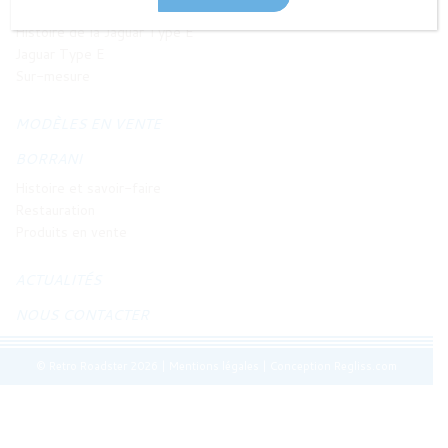
JAGUAR TYPE E
Histoire de la Jaguar Type E
Jaguar Type E
Sur-mesure
MODÈLES EN VENTE
BORRANI
Histoire et savoir-faire
Restauration
Produits en vente
ACTUALITÉS
NOUS CONTACTER
© Retro Roadster 2026
|
Mentions légales
|
Conception Regliss.com