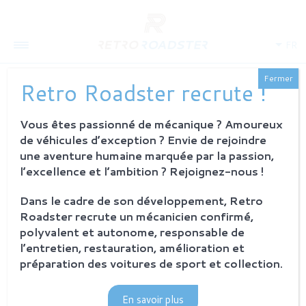
FR
Fermer
Retro Roadster recrute !
Vous êtes passionné de mécanique ? Amoureux
QUI SOMMES-NOUS
de véhicules d’exception ? Envie de rejoindre
L'histoire
une aventure humaine marquée par la passion,
Notre ambition
l’excellence et l’ambition ? Rejoignez-nous !
L'atelier
Investisseurs
Dans le cadre de son développement, Retro
Roadster recrute un mécanicien confirmé,
PROCESSUS
polyvalent et autonome, responsable de
Philosophie et principes
l’entretien, restauration, amélioration et
La restauration Retro Roadster
préparation des voitures de sport et collection.
Service après-vente
En savoir plus