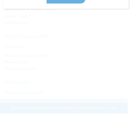
JAGUAR TYPE E
Histoire de la Jaguar Type E
Jaguar Type E
Sur-mesure
MODÈLES EN VENTE
BORRANI
Histoire et savoir-faire
Restauration
Produits en vente
ACTUALITÉS
NOUS CONTACTER
© Retro Roadster 2026
|
Mentions légales
|
Conception Regliss.com