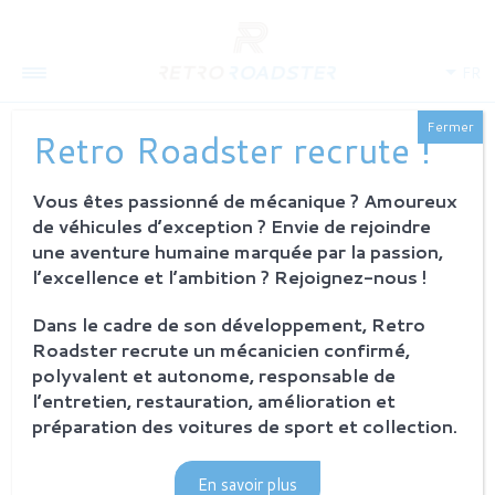
FR
Fermer
Retro Roadster recrute !
Vous êtes passionné de mécanique ? Amoureux
QUI SOMMES-NOUS
de véhicules d’exception ? Envie de rejoindre
L'histoire
une aventure humaine marquée par la passion,
Notre ambition
l’excellence et l’ambition ? Rejoignez-nous !
L'atelier
Investisseurs
Dans le cadre de son développement, Retro
Roadster recrute un mécanicien confirmé,
PROCESSUS
polyvalent et autonome, responsable de
Philosophie et principes
l’entretien, restauration, amélioration et
La restauration Retro Roadster
préparation des voitures de sport et collection.
Service après-vente
En savoir plus