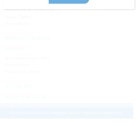
JAGUAR TYPE E
Histoire de la Jaguar Type E
Jaguar Type E
Sur-mesure
MODÈLES EN VENTE
BORRANI
Histoire et savoir-faire
Restauration
Produits en vente
ACTUALITÉS
NOUS CONTACTER
© Retro Roadster 2026
|
Mentions légales
|
Conception Regliss.com