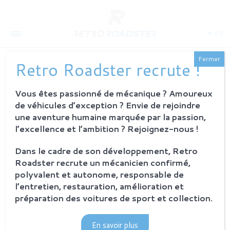
FR
Fermer
Retro Roadster recrute !
Vous êtes passionné de mécanique ? Amoureux
QUI SOMMES-NOUS
de véhicules d’exception ? Envie de rejoindre
L'histoire
une aventure humaine marquée par la passion,
Notre ambition
l’excellence et l’ambition ? Rejoignez-nous !
L'atelier
Investisseurs
Dans le cadre de son développement, Retro
Roadster recrute un mécanicien confirmé,
PROCESSUS
polyvalent et autonome, responsable de
Philosophie et principes
l’entretien, restauration, amélioration et
La restauration Retro Roadster
préparation des voitures de sport et collection.
Service après-vente
En savoir plus