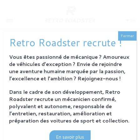
FR
Fermer
Retro Roadster recrute !
Vous êtes passionné de mécanique ? Amoureux
QUI SOMMES-NOUS
de véhicules d’exception ? Envie de rejoindre
L'histoire
une aventure humaine marquée par la passion,
Notre ambition
l’excellence et l’ambition ? Rejoignez-nous !
L'atelier
Investisseurs
Dans le cadre de son développement, Retro
Roadster recrute un mécanicien confirmé,
PROCESSUS
polyvalent et autonome, responsable de
Philosophie et principes
l’entretien, restauration, amélioration et
La restauration Retro Roadster
préparation des voitures de sport et collection.
Service après-vente
En savoir plus