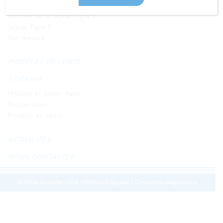
JAGUAR TYPE E
Histoire de la Jaguar Type E
Jaguar Type E
Sur-mesure
MODÈLES EN VENTE
BORRANI
Histoire et savoir-faire
Restauration
Produits en vente
ACTUALITÉS
NOUS CONTACTER
© Retro Roadster 2026
|
Mentions légales
|
Conception Regliss.com