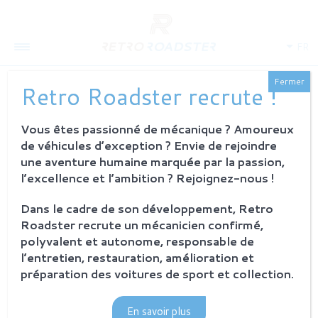
FR
Fermer
Retro Roadster recrute !
Vous êtes passionné de mécanique ? Amoureux
QUI SOMMES-NOUS
de véhicules d’exception ? Envie de rejoindre
L'histoire
une aventure humaine marquée par la passion,
Notre ambition
l’excellence et l’ambition ? Rejoignez-nous !
L'atelier
Investisseurs
Dans le cadre de son développement, Retro
Roadster recrute un mécanicien confirmé,
PROCESSUS
polyvalent et autonome, responsable de
Philosophie et principes
l’entretien, restauration, amélioration et
La restauration Retro Roadster
préparation des voitures de sport et collection.
Service après-vente
En savoir plus