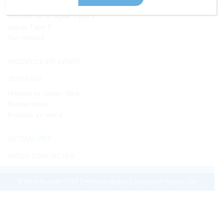
JAGUAR TYPE E
Histoire de la Jaguar Type E
Jaguar Type E
Sur-mesure
MODÈLES EN VENTE
BORRANI
Histoire et savoir-faire
Restauration
Produits en vente
ACTUALITÉS
NOUS CONTACTER
© Retro Roadster 2026
|
Mentions légales
|
Conception Regliss.com