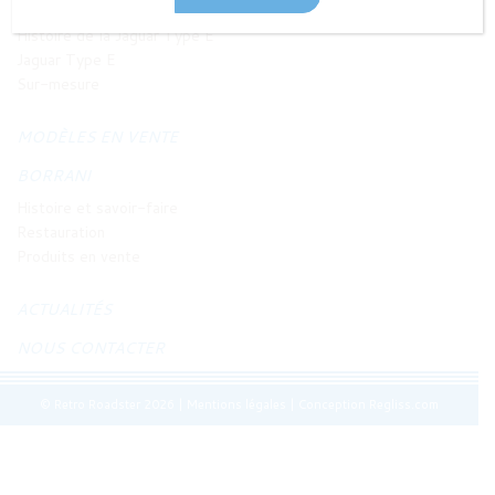
JAGUAR TYPE E
Histoire de la Jaguar Type E
Jaguar Type E
Sur-mesure
MODÈLES EN VENTE
BORRANI
Histoire et savoir-faire
Restauration
Produits en vente
ACTUALITÉS
NOUS CONTACTER
© Retro Roadster 2026
|
Mentions légales
|
Conception Regliss.com