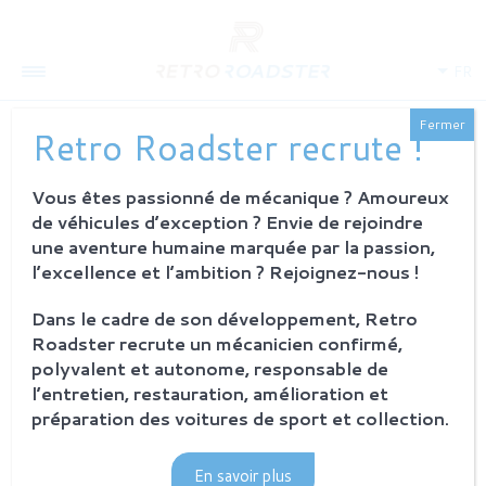
FR
Fermer
Retro Roadster recrute !
Vous êtes passionné de mécanique ? Amoureux
QUI SOMMES-NOUS
de véhicules d’exception ? Envie de rejoindre
L'histoire
une aventure humaine marquée par la passion,
Notre ambition
l’excellence et l’ambition ? Rejoignez-nous !
L'atelier
Investisseurs
Dans le cadre de son développement, Retro
Roadster recrute un mécanicien confirmé,
PROCESSUS
polyvalent et autonome, responsable de
Philosophie et principes
l’entretien, restauration, amélioration et
La restauration Retro Roadster
préparation des voitures de sport et collection.
Service après-vente
En savoir plus