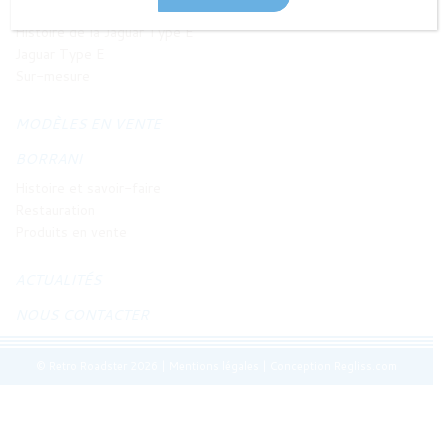
JAGUAR TYPE E
Histoire de la Jaguar Type E
Jaguar Type E
Sur-mesure
MODÈLES EN VENTE
BORRANI
Histoire et savoir-faire
Restauration
Produits en vente
ACTUALITÉS
NOUS CONTACTER
© Retro Roadster 2026
|
Mentions légales
|
Conception Regliss.com