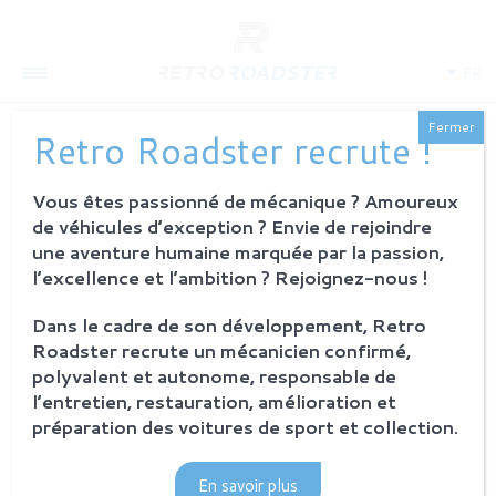
FR
Fermer
Retro Roadster recrute !
Vous êtes passionné de mécanique ? Amoureux
QUI SOMMES-NOUS
de véhicules d’exception ? Envie de rejoindre
L'histoire
une aventure humaine marquée par la passion,
Notre ambition
l’excellence et l’ambition ? Rejoignez-nous !
L'atelier
Investisseurs
Dans le cadre de son développement, Retro
Roadster recrute un mécanicien confirmé,
PROCESSUS
polyvalent et autonome, responsable de
Philosophie et principes
l’entretien, restauration, amélioration et
La restauration Retro Roadster
préparation des voitures de sport et collection.
Service après-vente
En savoir plus