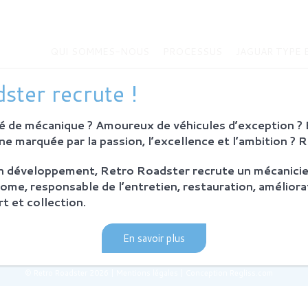
QUI SOMMES-NOUS
PROCESSUS
JAGUAR TYPE 
MMES-NOUS
JAGUAR TYPE E
ster recrute !
Histoire de la Jaguar Type E
bition
Jaguar Type E
 de mécanique ? Amoureux de véhicules d’exception ? E
Sur-mesure
eurs
e marquée par la passion, l’excellence et l’ambition ? 
MODÈLES EN VENTE
on développement, Retro Roadster recrute un mécanicie
SUS
ome, responsable de l’entretien, restauration, améliora
ie et principes
t et collection.
ration Retro Roadster
après-vente
En savoir plus
© Retro Roadster 2026
|
Mentions légales
|
Conception Regliss.com