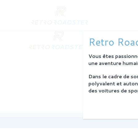
QUI SO
Retro Road
L'histoire
Notre am
Vous êtes passionné
L'atelier
Investiss
une aventure humain
Dans le cadre de s
PROCES
polyvalent et auton
Philosoph
des voitures de spor
La restau
Service 