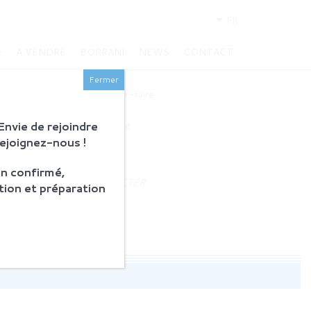
FR
E
A VENDRE
BORRANI
NEWS
CONTACT
BORRANI
Fermer
Histoire et savoir-faire
Restauration
nvie de rejoindre
Produits en vente
Rejoignez-nous !
ACTUALITÉS
n confirmé,
NOUS CONTACTER
tion et préparation