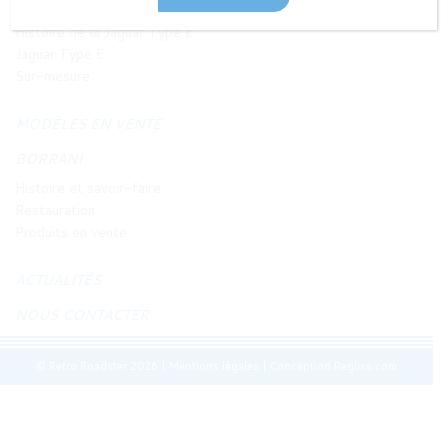
JAGUAR TYPE E
Histoire de la Jaguar Type E
Jaguar Type E
Sur-mesure
MODÈLES EN VENTE
BORRANI
Histoire et savoir-faire
Restauration
Produits en vente
ACTUALITÉS
NOUS CONTACTER
© Retro Roadster 2026
|
Mentions légales
|
Conception Regliss.com