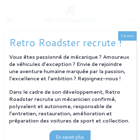
FR
Fermer
Retro Roadster recrute !
Vous êtes passionné de mécanique ? Amoureux
QUI SOMMES-NOUS
de véhicules d’exception ? Envie de rejoindre
L'histoire
une aventure humaine marquée par la passion,
Notre ambition
l’excellence et l’ambition ? Rejoignez-nous !
L'atelier
Investisseurs
Dans le cadre de son développement, Retro
Roadster recrute un mécanicien confirmé,
PROCESSUS
polyvalent et autonome, responsable de
Philosophie et principes
l’entretien, restauration, amélioration et
La restauration Retro Roadster
préparation des voitures de sport et collection.
Service après-vente
En savoir plus