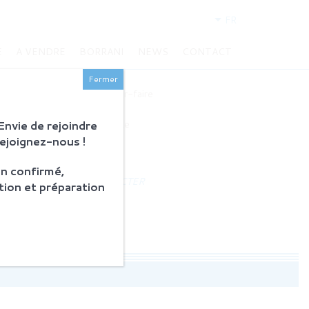
FR
E
A VENDRE
BORRANI
NEWS
CONTACT
BORRANI
Fermer
Histoire et savoir-faire
Restauration
nvie de rejoindre
Produits en vente
Rejoignez-nous !
ACTUALITÉS
n confirmé,
NOUS CONTACTER
tion et préparation