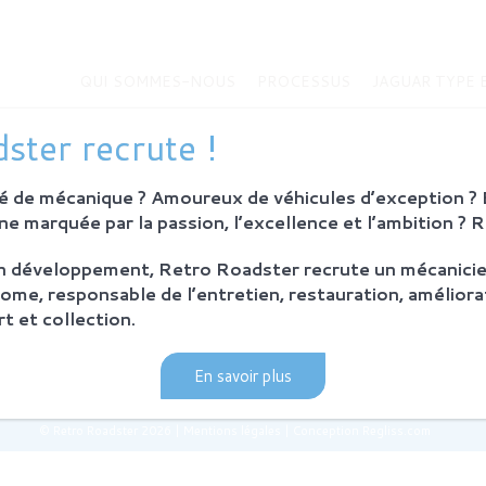
QUI SOMMES-NOUS
PROCESSUS
JAGUAR TYPE 
MMES-NOUS
JAGUAR TYPE E
ster recrute !
Histoire de la Jaguar Type E
bition
Jaguar Type E
 de mécanique ? Amoureux de véhicules d’exception ? E
Sur-mesure
eurs
e marquée par la passion, l’excellence et l’ambition ? 
MODÈLES EN VENTE
on développement, Retro Roadster recrute un mécanicie
SUS
ome, responsable de l’entretien, restauration, améliora
ie et principes
t et collection.
ration Retro Roadster
après-vente
En savoir plus
© Retro Roadster 2026
|
Mentions légales
|
Conception Regliss.com