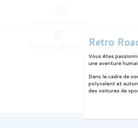
QUI SO
Retro Road
L'histoire
Notre am
Vous êtes passionné
L'atelier
Investiss
une aventure humain
Dans le cadre de s
PROCES
polyvalent et auton
Philosoph
des voitures de spor
La restau
Service 