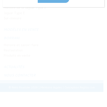
JAGUAR TYPE E
Histoire de la Jaguar Type E
Jaguar Type E
Sur-mesure
MODÈLES EN VENTE
BORRANI
Histoire et savoir-faire
Restauration
Produits en vente
ACTUALITÉS
NOUS CONTACTER
© Retro Roadster 2026
|
Mentions légales
|
Conception Regliss.com