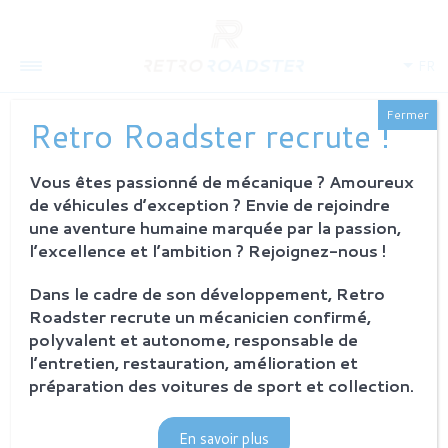
FR
Fermer
Retro Roadster recrute !
Vous êtes passionné de mécanique ? Amoureux
QUI SOMMES-NOUS
de véhicules d’exception ? Envie de rejoindre
L'histoire
une aventure humaine marquée par la passion,
Notre ambition
l’excellence et l’ambition ? Rejoignez-nous !
L'atelier
Investisseurs
Dans le cadre de son développement, Retro
Roadster recrute un mécanicien confirmé,
PROCESSUS
polyvalent et autonome, responsable de
Philosophie et principes
l’entretien, restauration, amélioration et
La restauration Retro Roadster
préparation des voitures de sport et collection.
Service après-vente
En savoir plus