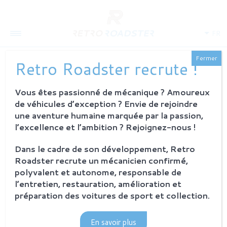
FR
Fermer
Retro Roadster recrute !
Vous êtes passionné de mécanique ? Amoureux
QUI SOMMES-NOUS
de véhicules d’exception ? Envie de rejoindre
L'histoire
une aventure humaine marquée par la passion,
Notre ambition
l’excellence et l’ambition ? Rejoignez-nous !
L'atelier
Investisseurs
Dans le cadre de son développement, Retro
Roadster recrute un mécanicien confirmé,
PROCESSUS
polyvalent et autonome, responsable de
Philosophie et principes
l’entretien, restauration, amélioration et
La restauration Retro Roadster
préparation des voitures de sport et collection.
Service après-vente
En savoir plus