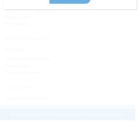
JAGUAR TYPE E
Histoire de la Jaguar Type E
Jaguar Type E
Sur-mesure
MODÈLES EN VENTE
BORRANI
Histoire et savoir-faire
Restauration
Produits en vente
ACTUALITÉS
NOUS CONTACTER
© Retro Roadster 2026
|
Mentions légales
|
Conception Regliss.com