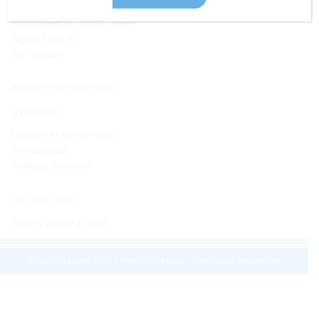
JAGUAR TYPE E
Histoire de la Jaguar Type E
Jaguar Type E
Sur-mesure
MODÈLES EN VENTE
BORRANI
Histoire et savoir-faire
Restauration
Produits en vente
ACTUALITÉS
NOUS CONTACTER
© Retro Roadster 2026
|
Mentions légales
|
Conception Regliss.com