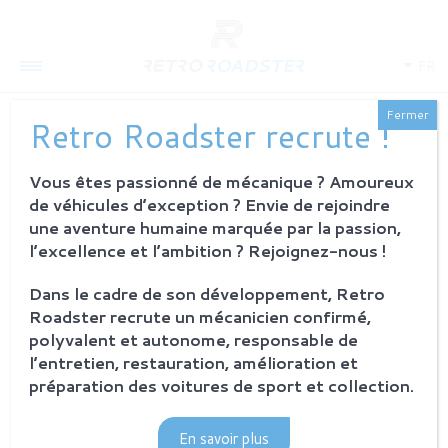
FR
Fermer
Retro Roadster recrute !
Vous êtes passionné de mécanique ? Amoureux
QUI SOMMES-NOUS
de véhicules d’exception ? Envie de rejoindre
L'histoire
une aventure humaine marquée par la passion,
Notre ambition
l’excellence et l’ambition ? Rejoignez-nous !
L'atelier
Investisseurs
Dans le cadre de son développement, Retro
Roadster recrute un mécanicien confirmé,
PROCESSUS
polyvalent et autonome, responsable de
Philosophie et principes
l’entretien, restauration, amélioration et
La restauration Retro Roadster
préparation des voitures de sport et collection.
Service après-vente
En savoir plus