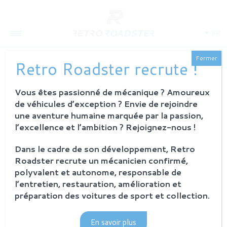
FR
Fermer
Retro Roadster recrute !
Vous êtes passionné de mécanique ? Amoureux
QUI SOMMES-NOUS
de véhicules d’exception ? Envie de rejoindre
L'histoire
une aventure humaine marquée par la passion,
Notre ambition
l’excellence et l’ambition ? Rejoignez-nous !
L'atelier
Investisseurs
Dans le cadre de son développement, Retro
Roadster recrute un mécanicien confirmé,
PROCESSUS
polyvalent et autonome, responsable de
Philosophie et principes
l’entretien, restauration, amélioration et
La restauration Retro Roadster
préparation des voitures de sport et collection.
Service après-vente
En savoir plus