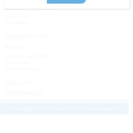
JAGUAR TYPE E
Histoire de la Jaguar Type E
Jaguar Type E
Sur-mesure
MODÈLES EN VENTE
BORRANI
Histoire et savoir-faire
Restauration
Produits en vente
ACTUALITÉS
NOUS CONTACTER
© Retro Roadster 2026
|
Mentions légales
|
Conception Regliss.com