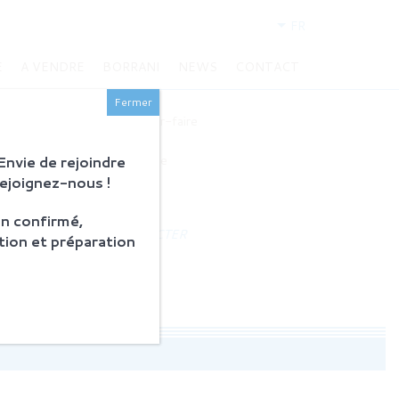
FR
E
A VENDRE
BORRANI
NEWS
CONTACT
BORRANI
Fermer
Histoire et savoir-faire
Restauration
nvie de rejoindre
Produits en vente
Rejoignez-nous !
ACTUALITÉS
n confirmé,
NOUS CONTACTER
tion et préparation