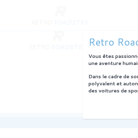
QUI SO
Retro Road
L'histoire
Notre am
Vous êtes passionné
L'atelier
Investiss
une aventure humain
Dans le cadre de s
PROCES
polyvalent et auton
Philosoph
des voitures de spor
La restau
Service 