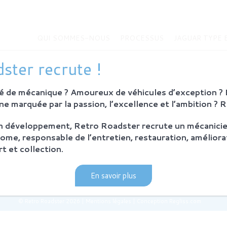
QUI SOMMES-NOUS
PROCESSUS
JAGUAR TYPE 
MMES-NOUS
JAGUAR TYPE E
ster recrute !
Histoire de la Jaguar Type E
bition
Jaguar Type E
 de mécanique ? Amoureux de véhicules d’exception ? E
Sur-mesure
eurs
e marquée par la passion, l’excellence et l’ambition ? 
MODÈLES EN VENTE
on développement, Retro Roadster recrute un mécanicie
SUS
ome, responsable de l’entretien, restauration, améliora
ie et principes
t et collection.
ration Retro Roadster
après-vente
En savoir plus
© Retro Roadster 2026
|
Mentions légales
|
Conception Regliss.com