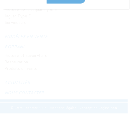
JAGUAR TYPE E
Histoire de la Jaguar Type E
Jaguar Type E
Sur-mesure
MODÈLES EN VENTE
BORRANI
Histoire et savoir-faire
Restauration
Produits en vente
ACTUALITÉS
NOUS CONTACTER
© Retro Roadster 2026
|
Mentions légales
|
Conception Regliss.com