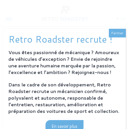
FR
Fermer
Retro Roadster recrute !
Vous êtes passionné de mécanique ? Amoureux
QUI SOMMES-NOUS
de véhicules d’exception ? Envie de rejoindre
L'histoire
une aventure humaine marquée par la passion,
Notre ambition
l’excellence et l’ambition ? Rejoignez-nous !
L'atelier
Investisseurs
Dans le cadre de son développement, Retro
Roadster recrute un mécanicien confirmé,
PROCESSUS
polyvalent et autonome, responsable de
Philosophie et principes
l’entretien, restauration, amélioration et
La restauration Retro Roadster
préparation des voitures de sport et collection.
Service après-vente
En savoir plus