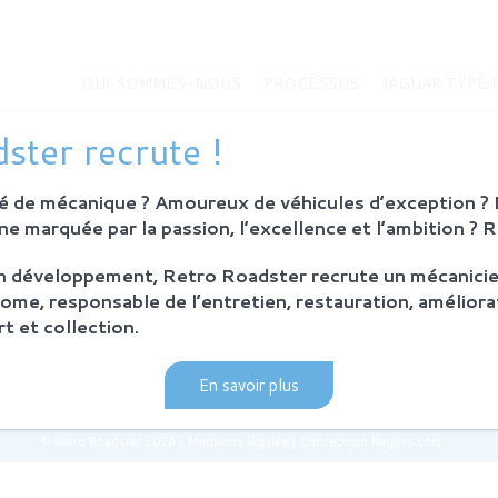
QUI SOMMES-NOUS
PROCESSUS
JAGUAR TYPE 
MMES-NOUS
JAGUAR TYPE E
ster recrute !
Histoire de la Jaguar Type E
bition
Jaguar Type E
 de mécanique ? Amoureux de véhicules d’exception ? E
Sur-mesure
eurs
e marquée par la passion, l’excellence et l’ambition ? 
MODÈLES EN VENTE
on développement, Retro Roadster recrute un mécanicie
SUS
ome, responsable de l’entretien, restauration, améliora
ie et principes
t et collection.
ration Retro Roadster
après-vente
En savoir plus
© Retro Roadster 2026
|
Mentions légales
|
Conception Regliss.com