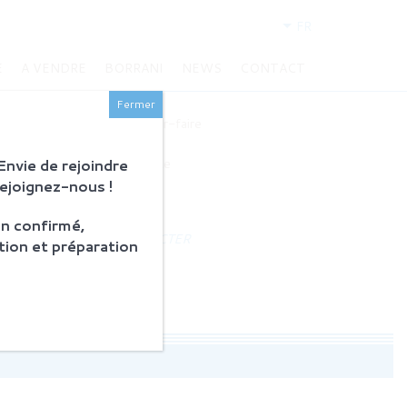
FR
E
A VENDRE
BORRANI
NEWS
CONTACT
BORRANI
Fermer
Histoire et savoir-faire
Restauration
nvie de rejoindre
Produits en vente
Rejoignez-nous !
ACTUALITÉS
n confirmé,
NOUS CONTACTER
tion et préparation