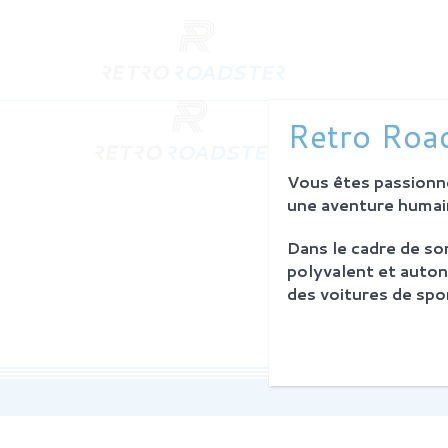
QUI SO
Retro Road
L'histoire
Notre am
Vous êtes passionné
L'atelier
Investiss
une aventure humain
Dans le cadre de s
PROCES
polyvalent et auton
Philosoph
des voitures de spor
La restau
Service 