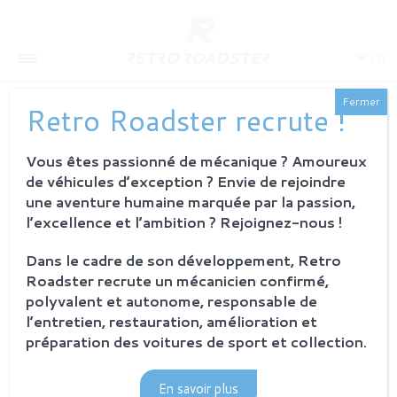
FR
Fermer
Retro Roadster recrute !
Vous êtes passionné de mécanique ? Amoureux
QUI SOMMES-NOUS
de véhicules d’exception ? Envie de rejoindre
L'histoire
une aventure humaine marquée par la passion,
Notre ambition
l’excellence et l’ambition ? Rejoignez-nous !
L'atelier
Investisseurs
Dans le cadre de son développement, Retro
Roadster recrute un mécanicien confirmé,
PROCESSUS
polyvalent et autonome, responsable de
Philosophie et principes
l’entretien, restauration, amélioration et
La restauration Retro Roadster
préparation des voitures de sport et collection.
Service après-vente
En savoir plus