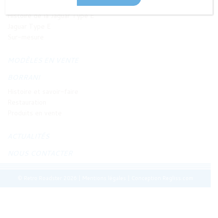
JAGUAR TYPE E
Histoire de la Jaguar Type E
Jaguar Type E
Sur-mesure
MODÈLES EN VENTE
BORRANI
Histoire et savoir-faire
Restauration
Produits en vente
ACTUALITÉS
NOUS CONTACTER
© Retro Roadster 2026
|
Mentions légales
|
Conception Regliss.com