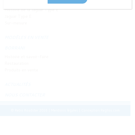
JAGUAR TYPE E
Histoire de la Jaguar Type E
Jaguar Type E
Sur-mesure
MODÈLES EN VENTE
BORRANI
Histoire et savoir-faire
Restauration
Produits en vente
ACTUALITÉS
NOUS CONTACTER
© Retro Roadster 2026
|
Mentions légales
|
Conception Regliss.com