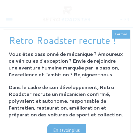
FR
Fermer
Retro Roadster recrute !
Vous êtes passionné de mécanique ? Amoureux
QUI SOMMES-NOUS
de véhicules d’exception ? Envie de rejoindre
L'histoire
une aventure humaine marquée par la passion,
Notre ambition
l’excellence et l’ambition ? Rejoignez-nous !
L'atelier
Investisseurs
Dans le cadre de son développement, Retro
Roadster recrute un mécanicien confirmé,
PROCESSUS
polyvalent et autonome, responsable de
Philosophie et principes
l’entretien, restauration, amélioration et
La restauration Retro Roadster
préparation des voitures de sport et collection.
Service après-vente
En savoir plus