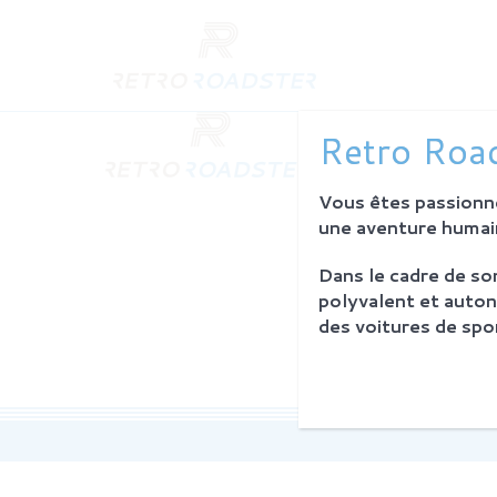
QUI SO
Retro Road
L'histoire
Notre am
Vous êtes passionné
L'atelier
Investiss
une aventure humain
Dans le cadre de s
PROCES
polyvalent et auton
Philosoph
des voitures de spor
La restau
Service 