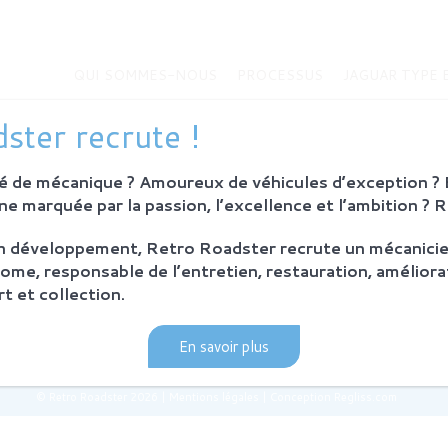
QUI SOMMES-NOUS
PROCESSUS
JAGUAR TYPE 
MMES-NOUS
JAGUAR TYPE E
ster recrute !
Histoire de la Jaguar Type E
bition
Jaguar Type E
 de mécanique ? Amoureux de véhicules d’exception ? E
Sur-mesure
eurs
e marquée par la passion, l’excellence et l’ambition ? 
MODÈLES EN VENTE
on développement, Retro Roadster recrute un mécanicie
SUS
ome, responsable de l’entretien, restauration, améliora
ie et principes
t et collection.
ration Retro Roadster
après-vente
En savoir plus
© Retro Roadster 2026
|
Mentions légales
|
Conception Regliss.com