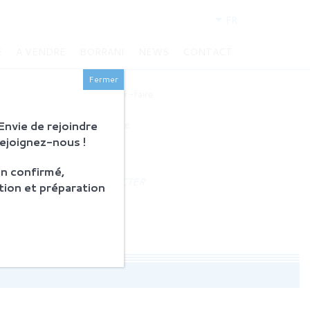
FR
E
A VENDRE
BORRANI
NEWS
CONTACT
BORRANI
Fermer
Histoire et savoir-faire
Restauration
nvie de rejoindre
Produits en vente
Rejoignez-nous !
ACTUALITÉS
n confirmé,
NOUS CONTACTER
tion et préparation