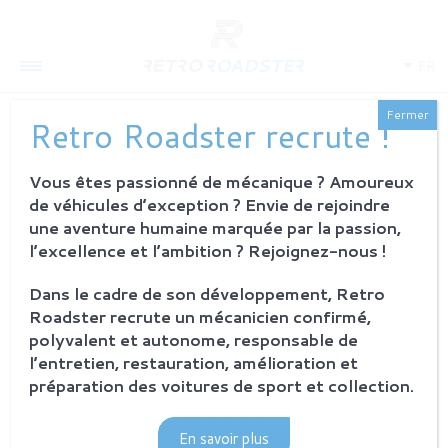
FR
Fermer
Retro Roadster recrute !
Vous êtes passionné de mécanique ? Amoureux
QUI SOMMES-NOUS
de véhicules d’exception ? Envie de rejoindre
L'histoire
une aventure humaine marquée par la passion,
Notre ambition
l’excellence et l’ambition ? Rejoignez-nous !
L'atelier
Investisseurs
Dans le cadre de son développement, Retro
Roadster recrute un mécanicien confirmé,
PROCESSUS
polyvalent et autonome, responsable de
Philosophie et principes
l’entretien, restauration, amélioration et
La restauration Retro Roadster
préparation des voitures de sport et collection.
Service après-vente
En savoir plus