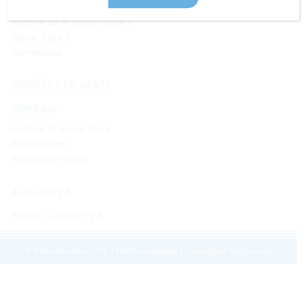
JAGUAR TYPE E
Histoire de la Jaguar Type E
Jaguar Type E
Sur-mesure
MODÈLES EN VENTE
BORRANI
Histoire et savoir-faire
Restauration
Produits en vente
ACTUALITÉS
NOUS CONTACTER
© Retro Roadster 2026
|
Mentions légales
|
Conception Regliss.com