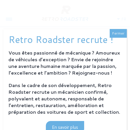
FR
Fermer
Retro Roadster recrute !
Vous êtes passionné de mécanique ? Amoureux
QUI SOMMES-NOUS
de véhicules d’exception ? Envie de rejoindre
L'histoire
une aventure humaine marquée par la passion,
Notre ambition
l’excellence et l’ambition ? Rejoignez-nous !
L'atelier
Investisseurs
Dans le cadre de son développement, Retro
Roadster recrute un mécanicien confirmé,
PROCESSUS
polyvalent et autonome, responsable de
Philosophie et principes
l’entretien, restauration, amélioration et
La restauration Retro Roadster
préparation des voitures de sport et collection.
Service après-vente
En savoir plus