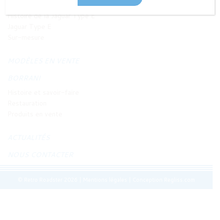
JAGUAR TYPE E
Histoire de la Jaguar Type E
Jaguar Type E
Sur-mesure
MODÈLES EN VENTE
BORRANI
Histoire et savoir-faire
Restauration
Produits en vente
ACTUALITÉS
NOUS CONTACTER
© Retro Roadster 2026
|
Mentions légales
|
Conception Regliss.com