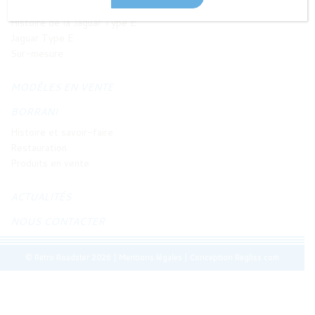
JAGUAR TYPE E
Histoire de la Jaguar Type E
Jaguar Type E
Sur-mesure
MODÈLES EN VENTE
BORRANI
Histoire et savoir-faire
Restauration
Produits en vente
ACTUALITÉS
NOUS CONTACTER
© Retro Roadster 2026
|
Mentions légales
|
Conception Regliss.com