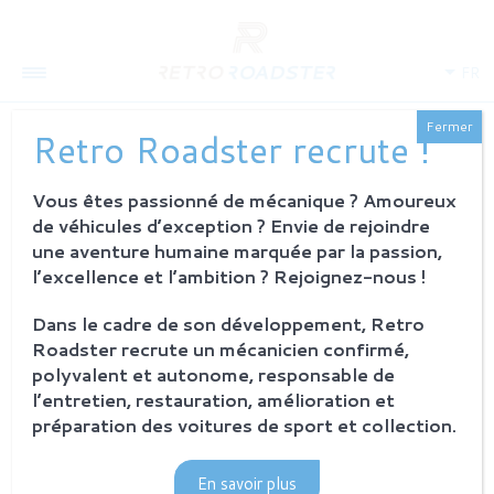
FR
Fermer
Retro Roadster recrute !
Vous êtes passionné de mécanique ? Amoureux
QUI SOMMES-NOUS
de véhicules d’exception ? Envie de rejoindre
L'histoire
une aventure humaine marquée par la passion,
Notre ambition
l’excellence et l’ambition ? Rejoignez-nous !
L'atelier
Investisseurs
Dans le cadre de son développement, Retro
Roadster recrute un mécanicien confirmé,
PROCESSUS
polyvalent et autonome, responsable de
Philosophie et principes
l’entretien, restauration, amélioration et
La restauration Retro Roadster
préparation des voitures de sport et collection.
Service après-vente
En savoir plus