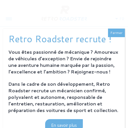
FR
Fermer
Retro Roadster recrute !
Vous êtes passionné de mécanique ? Amoureux
QUI SOMMES-NOUS
de véhicules d’exception ? Envie de rejoindre
L'histoire
une aventure humaine marquée par la passion,
Notre ambition
l’excellence et l’ambition ? Rejoignez-nous !
L'atelier
Investisseurs
Dans le cadre de son développement, Retro
Roadster recrute un mécanicien confirmé,
PROCESSUS
polyvalent et autonome, responsable de
Philosophie et principes
l’entretien, restauration, amélioration et
La restauration Retro Roadster
préparation des voitures de sport et collection.
Service après-vente
En savoir plus