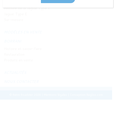
JAGUAR TYPE E
Histoire de la Jaguar Type E
Jaguar Type E
Sur-mesure
MODÈLES EN VENTE
BORRANI
Histoire et savoir-faire
Restauration
Produits en vente
ACTUALITÉS
NOUS CONTACTER
© Retro Roadster 2026
|
Mentions légales
|
Conception Regliss.com