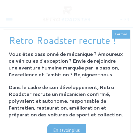
FR
Fermer
Retro Roadster recrute !
Vous êtes passionné de mécanique ? Amoureux
QUI SOMMES-NOUS
de véhicules d’exception ? Envie de rejoindre
L'histoire
une aventure humaine marquée par la passion,
Notre ambition
l’excellence et l’ambition ? Rejoignez-nous !
L'atelier
Investisseurs
Dans le cadre de son développement, Retro
Roadster recrute un mécanicien confirmé,
PROCESSUS
polyvalent et autonome, responsable de
Philosophie et principes
l’entretien, restauration, amélioration et
La restauration Retro Roadster
préparation des voitures de sport et collection.
Service après-vente
En savoir plus