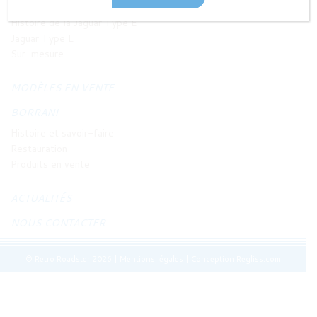
JAGUAR TYPE E
Histoire de la Jaguar Type E
Jaguar Type E
Sur-mesure
MODÈLES EN VENTE
BORRANI
Histoire et savoir-faire
Restauration
Produits en vente
ACTUALITÉS
NOUS CONTACTER
© Retro Roadster 2026
|
Mentions légales
|
Conception Regliss.com