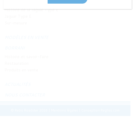
JAGUAR TYPE E
Histoire de la Jaguar Type E
Jaguar Type E
Sur-mesure
MODÈLES EN VENTE
BORRANI
Histoire et savoir-faire
Restauration
Produits en vente
ACTUALITÉS
NOUS CONTACTER
© Retro Roadster 2026
|
Mentions légales
|
Conception Regliss.com