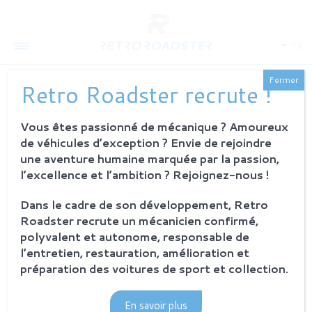
FR
Fermer
Retro Roadster recrute !
Vous êtes passionné de mécanique ? Amoureux
QUI SOMMES-NOUS
de véhicules d’exception ? Envie de rejoindre
L'histoire
une aventure humaine marquée par la passion,
Notre ambition
l’excellence et l’ambition ? Rejoignez-nous !
L'atelier
Investisseurs
Dans le cadre de son développement, Retro
Roadster recrute un mécanicien confirmé,
PROCESSUS
polyvalent et autonome, responsable de
Philosophie et principes
l’entretien, restauration, amélioration et
La restauration Retro Roadster
préparation des voitures de sport et collection.
Service après-vente
En savoir plus