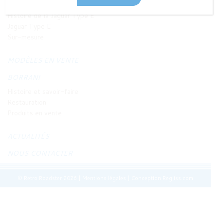
JAGUAR TYPE E
Histoire de la Jaguar Type E
Jaguar Type E
Sur-mesure
MODÈLES EN VENTE
BORRANI
Histoire et savoir-faire
Restauration
Produits en vente
ACTUALITÉS
NOUS CONTACTER
© Retro Roadster 2026
|
Mentions légales
|
Conception Regliss.com