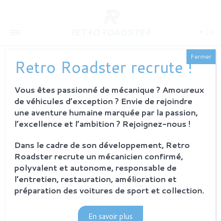
FR
Fermer
Retro Roadster recrute !
Vous êtes passionné de mécanique ? Amoureux
QUI SOMMES-NOUS
de véhicules d’exception ? Envie de rejoindre
L'histoire
une aventure humaine marquée par la passion,
Notre ambition
l’excellence et l’ambition ? Rejoignez-nous !
L'atelier
Investisseurs
Dans le cadre de son développement, Retro
Roadster recrute un mécanicien confirmé,
PROCESSUS
polyvalent et autonome, responsable de
Philosophie et principes
l’entretien, restauration, amélioration et
La restauration Retro Roadster
préparation des voitures de sport et collection.
Service après-vente
En savoir plus