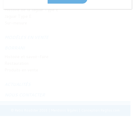
JAGUAR TYPE E
Histoire de la Jaguar Type E
Jaguar Type E
Sur-mesure
MODÈLES EN VENTE
BORRANI
Histoire et savoir-faire
Restauration
Produits en vente
ACTUALITÉS
NOUS CONTACTER
© Retro Roadster 2026
|
Mentions légales
|
Conception Regliss.com