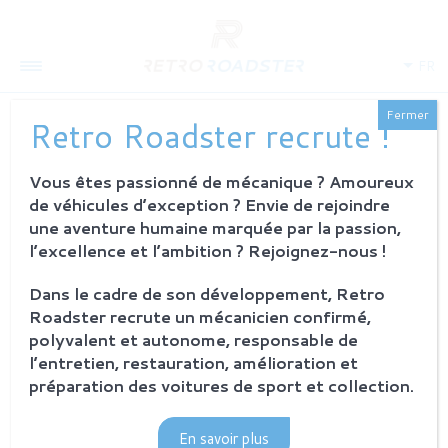
FR
Fermer
Retro Roadster recrute !
Vous êtes passionné de mécanique ? Amoureux
QUI SOMMES-NOUS
de véhicules d’exception ? Envie de rejoindre
L'histoire
une aventure humaine marquée par la passion,
Notre ambition
l’excellence et l’ambition ? Rejoignez-nous !
L'atelier
Investisseurs
Dans le cadre de son développement, Retro
Roadster recrute un mécanicien confirmé,
PROCESSUS
polyvalent et autonome, responsable de
Philosophie et principes
l’entretien, restauration, amélioration et
La restauration Retro Roadster
préparation des voitures de sport et collection.
Service après-vente
En savoir plus