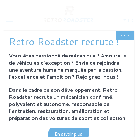
FR
Fermer
Retro Roadster recrute !
Vous êtes passionné de mécanique ? Amoureux
QUI SOMMES-NOUS
de véhicules d’exception ? Envie de rejoindre
L'histoire
une aventure humaine marquée par la passion,
Notre ambition
l’excellence et l’ambition ? Rejoignez-nous !
L'atelier
Investisseurs
Dans le cadre de son développement, Retro
Roadster recrute un mécanicien confirmé,
PROCESSUS
polyvalent et autonome, responsable de
Philosophie et principes
l’entretien, restauration, amélioration et
La restauration Retro Roadster
préparation des voitures de sport et collection.
Service après-vente
En savoir plus