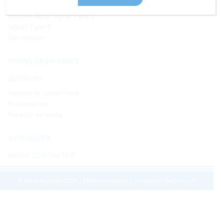
JAGUAR TYPE E
Histoire de la Jaguar Type E
Jaguar Type E
Sur-mesure
MODÈLES EN VENTE
BORRANI
Histoire et savoir-faire
Restauration
Produits en vente
ACTUALITÉS
NOUS CONTACTER
© Retro Roadster 2026
|
Mentions légales
|
Conception Regliss.com