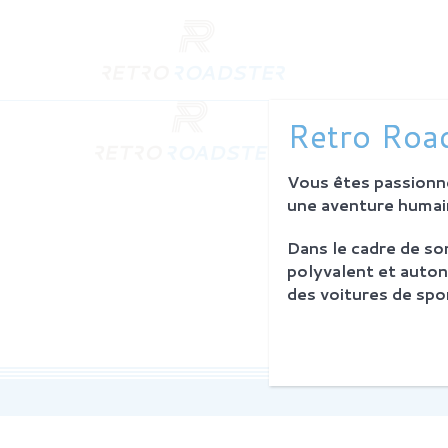
QUI SO
Retro Road
L'histoire
Notre am
Vous êtes passionné
L'atelier
Investiss
une aventure humain
Dans le cadre de s
PROCES
polyvalent et auton
Philosoph
des voitures de spor
La restau
Service 