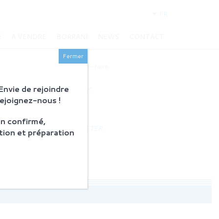
FR
E
A VENDRE
BORRANI
NEWS
CONTACT
BORRANI
Fermer
Histoire et savoir-faire
Restauration
nvie de rejoindre
Produits en vente
Rejoignez-nous !
ACTUALITÉS
n confirmé,
NOUS CONTACTER
tion et préparation