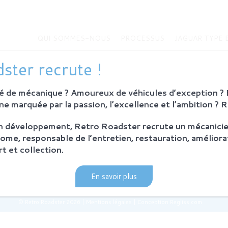
QUI SOMMES-NOUS
PROCESSUS
JAGUAR TYPE 
MMES-NOUS
JAGUAR TYPE E
ster recrute !
Histoire de la Jaguar Type E
bition
Jaguar Type E
 de mécanique ? Amoureux de véhicules d’exception ? E
Sur-mesure
eurs
e marquée par la passion, l’excellence et l’ambition ? 
MODÈLES EN VENTE
on développement, Retro Roadster recrute un mécanicie
SUS
ome, responsable de l’entretien, restauration, améliora
ie et principes
t et collection.
ration Retro Roadster
après-vente
En savoir plus
© Retro Roadster 2026
|
Mentions légales
|
Conception Regliss.com